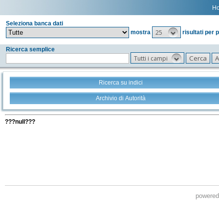
H
Seleziona banca dati
25
mostra
risultati per 
Ricerca semplice
Tutti i campi
Ricerca su indici
Archivio di Autorità
Tutti i filtri della tua ricerca
???null???
powere