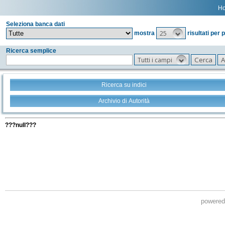
H
Seleziona banca dati
25
mostra
risultati per 
Ricerca semplice
Tutti i campi
Ricerca su indici
Archivio di Autorità
Tutti i filtri della tua ricerca
???null???
powere