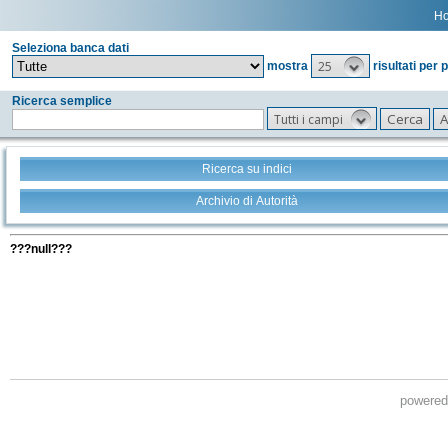
H
Seleziona banca dati
25
mostra
risultati per 
Ricerca semplice
Tutti i campi
Ricerca su indici
Archivio di Autorità
Tutti i filtri della tua ricerca
???null???
powere