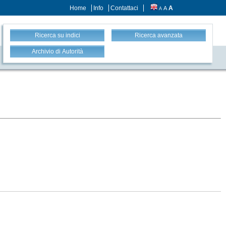
Home
Info
Contattaci
A
A
A
Ricerca su indici
Ricerca avanzata
Archivio di Autorità