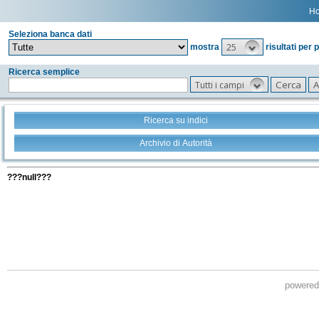
H
Seleziona banca dati
25
mostra
risultati per 
Ricerca semplice
Tutti i campi
Ricerca su indici
Archivio di Autorità
Tutti i filtri della tua ricerca
???null???
powere