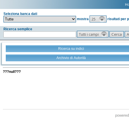
H
Seleziona banca dati
25
mostra
risultati per 
Ricerca semplice
Tutti i campi
Ricerca su indici
Archivio di Autorità
Tutti i filtri della tua ricerca
???null???
powere