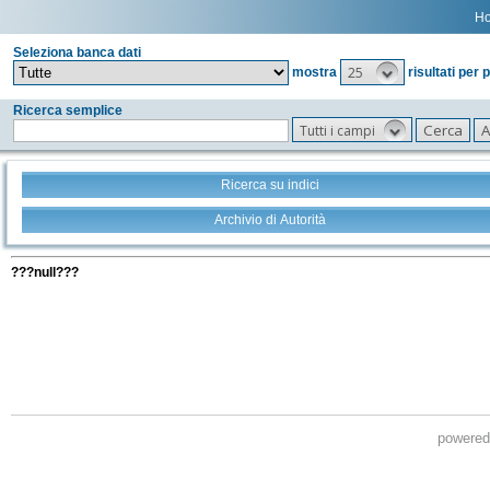
H
Seleziona banca dati
25
mostra
risultati per 
Ricerca semplice
Tutti i campi
Ricerca su indici
Archivio di Autorità
Tutti i filtri della tua ricerca
???null???
powere