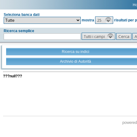
H
Seleziona banca dati
25
mostra
risultati per 
Ricerca semplice
Tutti i campi
Ricerca su indici
Archivio di Autorità
Tutti i filtri della tua ricerca
???null???
powere