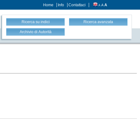
Home
Info
Contattaci
A
A
A
Ricerca su indici
Ricerca avanzata
Archivio di Autorità