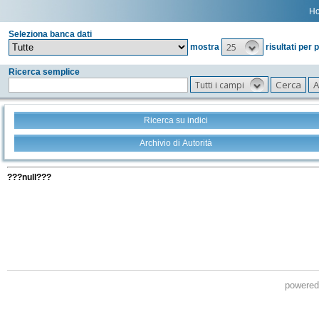
H
Seleziona banca dati
25
mostra
risultati per 
Ricerca semplice
Tutti i campi
Ricerca su indici
Archivio di Autorità
Tutti i filtri della tua ricerca
???null???
powere