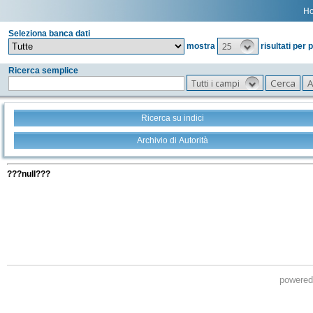
H
Seleziona banca dati
25
mostra
risultati per 
Ricerca semplice
Tutti i campi
Ricerca su indici
Archivio di Autorità
Tutti i filtri della tua ricerca
???null???
powere