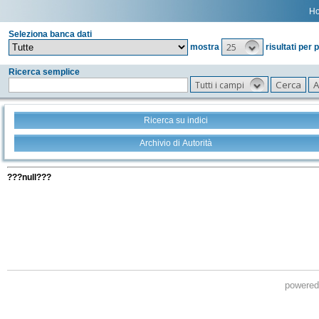
H
Seleziona banca dati
25
mostra
risultati per 
Ricerca semplice
Tutti i campi
Ricerca su indici
Archivio di Autorità
Tutti i filtri della tua ricerca
???null???
powere