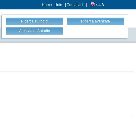
Home
Info
Contattaci
A
A
A
Ricerca su indici
Ricerca avanzata
Archivio di Autorità