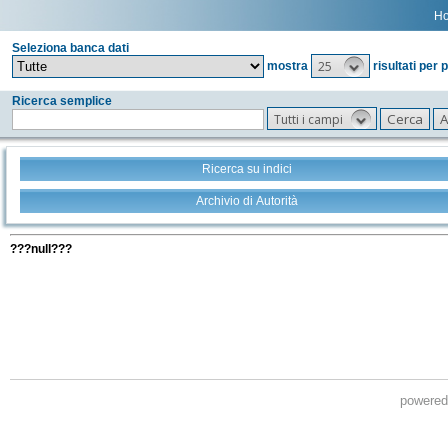
H
Seleziona banca dati
25
mostra
risultati per 
Ricerca semplice
Tutti i campi
Ricerca su indici
Archivio di Autorità
Tutti i filtri della tua ricerca
???null???
powere