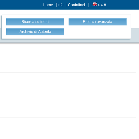
Home
Info
Contattaci
A
A
A
Ricerca su indici
Ricerca avanzata
Archivio di Autorità