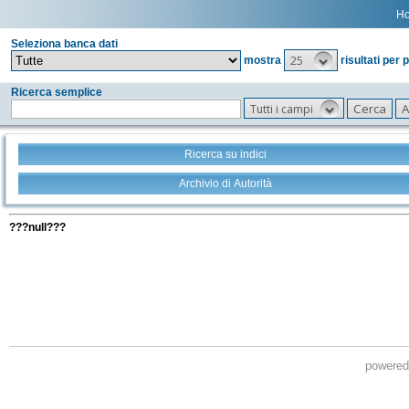
H
Seleziona banca dati
25
mostra
risultati per 
Ricerca semplice
Tutti i campi
Ricerca su indici
Archivio di Autorità
Tutti i filtri della tua ricerca
???null???
powere