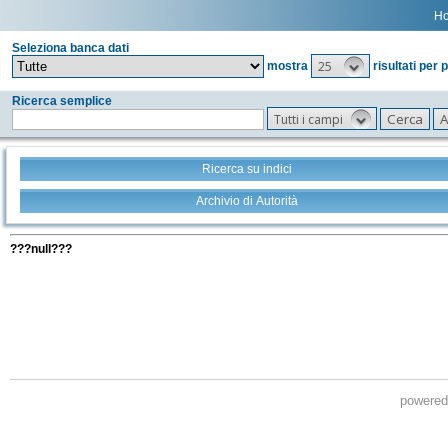
H
Seleziona banca dati
25
mostra
risultati per 
Ricerca semplice
Tutti i campi
Ricerca su indici
Archivio di Autorità
Tutti i filtri della tua ricerca
???null???
powere