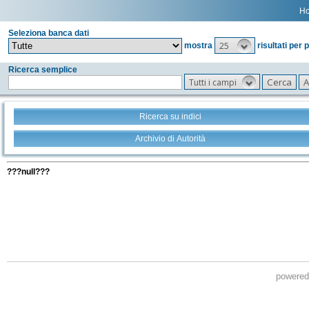
H
Seleziona banca dati
25
mostra
risultati per 
Ricerca semplice
Tutti i campi
Ricerca su indici
Archivio di Autorità
Tutti i filtri della tua ricerca
???null???
powere