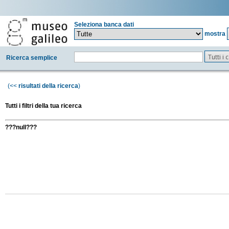
Seleziona banca dati
mostra
Tutti i
Ricerca semplice
(<<
risultati della ricerca
)
Tutti i filtri della tua ricerca
???null???