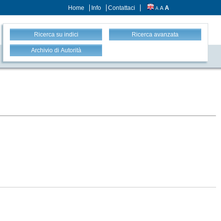
Home
Info
Contattaci
A
A
A
Ricerca su indici
Ricerca avanzata
Archivio di Autorità