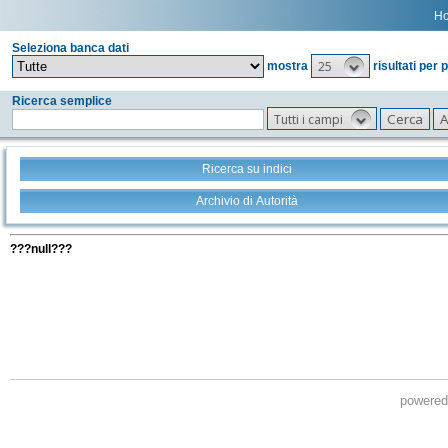
H
Seleziona banca dati
25
mostra
risultati per 
Ricerca semplice
Tutti i campi
Ricerca su indici
Archivio di Autorità
Tutti i filtri della tua ricerca
???null???
powere