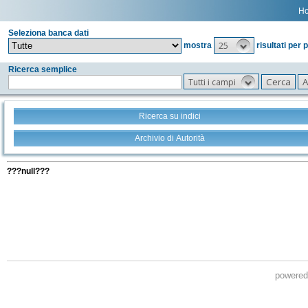
H
Seleziona banca dati
25
mostra
risultati per 
Ricerca semplice
Tutti i campi
Ricerca su indici
Archivio di Autorità
Tutti i filtri della tua ricerca
???null???
powere