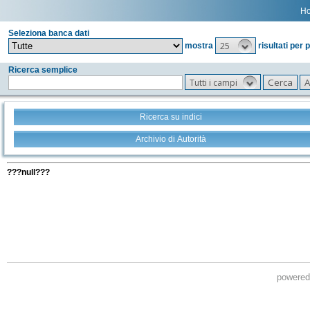
H
Seleziona banca dati
25
mostra
risultati per 
Ricerca semplice
Tutti i campi
Ricerca su indici
Archivio di Autorità
Tutti i filtri della tua ricerca
???null???
powere