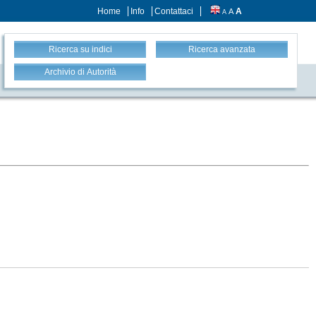
Home
Info
Contattaci
A
A
A
Ricerca su indici
Ricerca avanzata
Archivio di Autorità