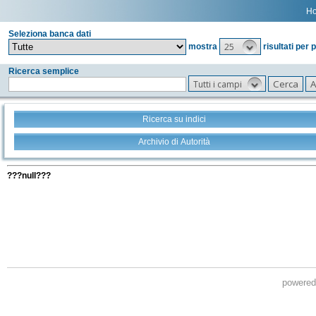
H
Seleziona banca dati
25
mostra
risultati per 
Ricerca semplice
Tutti i campi
Ricerca su indici
Archivio di Autorità
Tutti i filtri della tua ricerca
???null???
powere