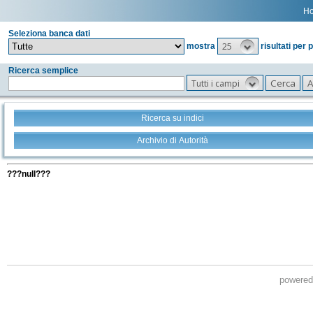
H
Seleziona banca dati
25
mostra
risultati per 
Ricerca semplice
Tutti i campi
Ricerca su indici
Archivio di Autorità
Tutti i filtri della tua ricerca
???null???
powere