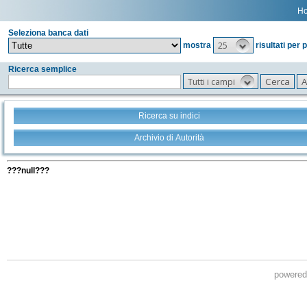
H
Seleziona banca dati
25
mostra
risultati per 
Ricerca semplice
Tutti i campi
Ricerca su indici
Archivio di Autorità
Tutti i filtri della tua ricerca
???null???
powere