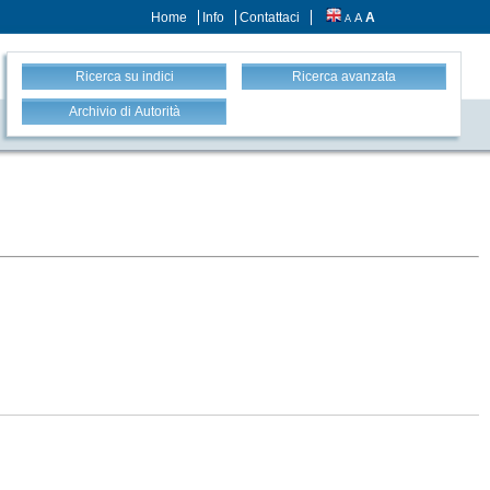
Home
Info
Contattaci
A
A
A
Ricerca su indici
Ricerca avanzata
Archivio di Autorità