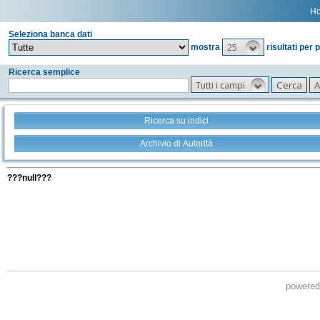
H
Seleziona banca dati
25
mostra
risultati per 
Ricerca semplice
Tutti i campi
Ricerca su indici
Archivio di Autorità
Tutti i filtri della tua ricerca
???null???
powere