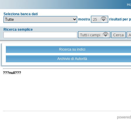
H
Seleziona banca dati
25
mostra
risultati per 
Ricerca semplice
Tutti i campi
Ricerca su indici
Archivio di Autorità
Tutti i filtri della tua ricerca
???null???
powere