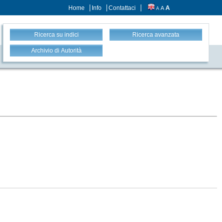
Home
Info
Contattaci
A
A
A
Ricerca su indici
Ricerca avanzata
Archivio di Autorità