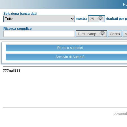
H
Seleziona banca dati
25
mostra
risultati per 
Ricerca semplice
Tutti i campi
Ricerca su indici
Archivio di Autorità
Tutti i filtri della tua ricerca
???null???
powere