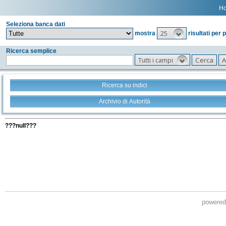
H
Seleziona banca dati
25
mostra
risultati per 
Ricerca semplice
Tutti i campi
Ricerca su indici
Archivio di Autorità
Tutti i filtri della tua ricerca
???null???
powere