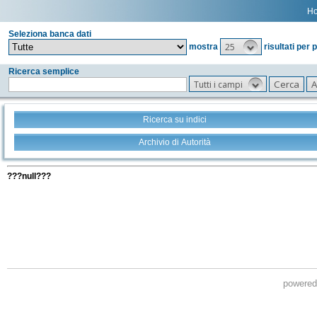
H
Seleziona banca dati
25
mostra
risultati per 
Ricerca semplice
Tutti i campi
Ricerca su indici
Archivio di Autorità
Tutti i filtri della tua ricerca
???null???
powere