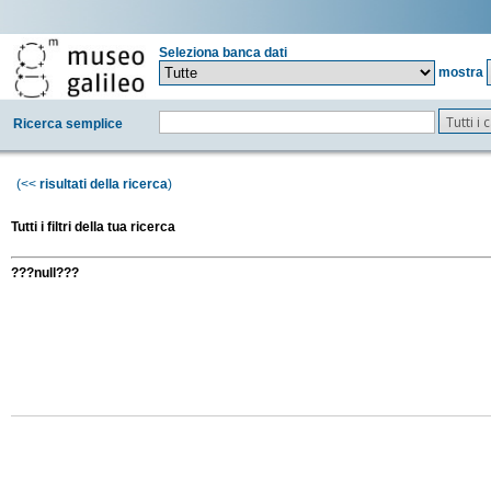
Seleziona banca dati
mostra
Tutti i
Ricerca semplice
(<<
risultati della ricerca
)
Tutti i filtri della tua ricerca
???null???