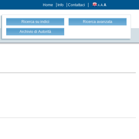
Home
Info
Contattaci
A
A
A
Ricerca su indici
Ricerca avanzata
Archivio di Autorità