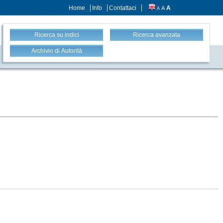
Home
Info
Contattaci
A
A
A
Ricerca su indici
Ricerca avanzata
Archivio di Autorità