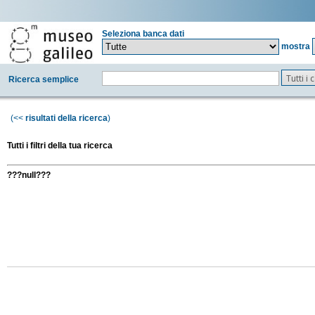
Seleziona banca dati
mostra
Tutti i
Ricerca semplice
(<<
risultati della ricerca
)
Tutti i filtri della tua ricerca
???null???