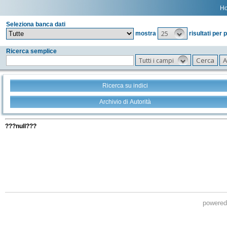
H
Seleziona banca dati
25
mostra
risultati per 
Ricerca semplice
Tutti i campi
Ricerca su indici
Archivio di Autorità
Tutti i filtri della tua ricerca
???null???
powere