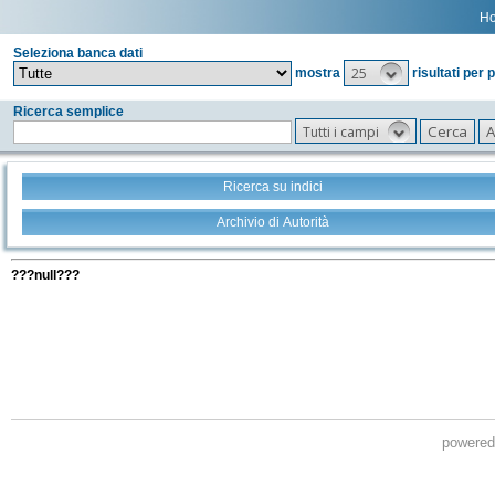
H
Seleziona banca dati
25
mostra
risultati per 
Ricerca semplice
Tutti i campi
Ricerca su indici
Archivio di Autorità
Tutti i filtri della tua ricerca
???null???
powere