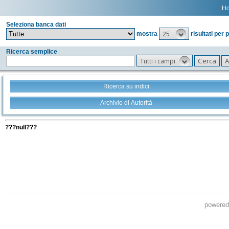
H
Seleziona banca dati
25
mostra
risultati per 
Ricerca semplice
Tutti i campi
Ricerca su indici
Archivio di Autorità
Tutti i filtri della tua ricerca
???null???
powere