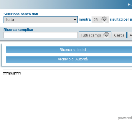
H
Seleziona banca dati
25
mostra
risultati per 
Ricerca semplice
Tutti i campi
Ricerca su indici
Archivio di Autorità
Tutti i filtri della tua ricerca
???null???
powere