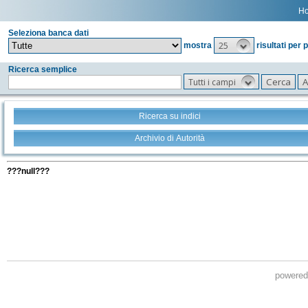
H
Seleziona banca dati
25
mostra
risultati per 
Ricerca semplice
Tutti i campi
Ricerca su indici
Archivio di Autorità
Tutti i filtri della tua ricerca
???null???
powere