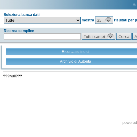
H
Seleziona banca dati
25
mostra
risultati per 
Ricerca semplice
Tutti i campi
Ricerca su indici
Archivio di Autorità
Tutti i filtri della tua ricerca
???null???
powere