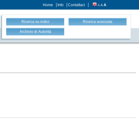
Home
Info
Contattaci
A
A
A
Ricerca su indici
Ricerca avanzata
Archivio di Autorità