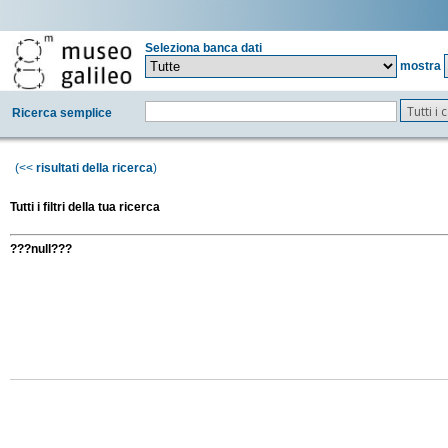
Seleziona banca dati
mostra
Tutti i
Ricerca semplice
(<<
risultati della ricerca
)
Tutti i filtri della tua ricerca
???null???