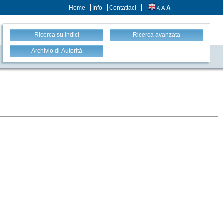
Home
Info
Contattaci
A
A
A
Ricerca su indici
Ricerca avanzata
Archivio di Autorità