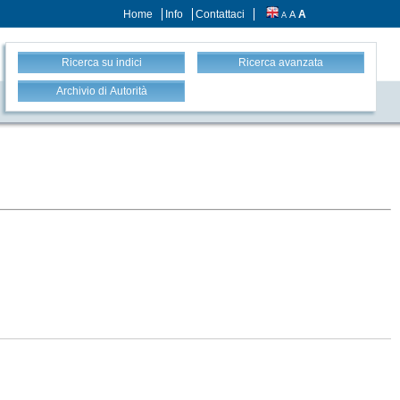
Home
Info
Contattaci
A
A
A
Ricerca su indici
Ricerca avanzata
Archivio di Autorità