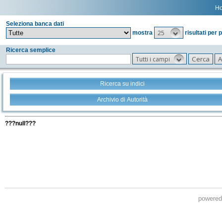
H
Seleziona banca dati
25
mostra
risultati per 
Ricerca semplice
Tutti i campi
Ricerca su indici
Archivio di Autorità
Tutti i filtri della tua ricerca
???null???
powere