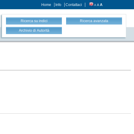
Home
Info
Contattaci
A
A
A
Ricerca su indici
Ricerca avanzata
Archivio di Autorità