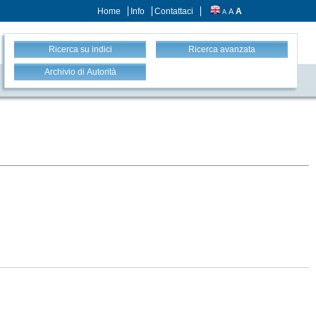
Home
Info
Contattaci
A
A
A
Ricerca su indici
Ricerca avanzata
Archivio di Autorità