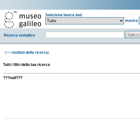
Seleziona banca dati
mostra
Tutti i
Ricerca semplice
(<<
risultati della ricerca
)
Tutti i filtri della tua ricerca
???null???