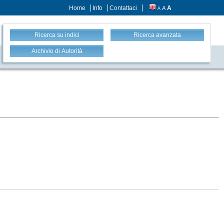
Home
Info
Contattaci
A
A
A
Ricerca su indici
Ricerca avanzata
Archivio di Autorità