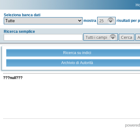
H
Seleziona banca dati
25
mostra
risultati per 
Ricerca semplice
Tutti i campi
Ricerca su indici
Archivio di Autorità
Tutti i filtri della tua ricerca
???null???
powere