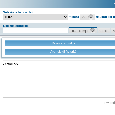
H
Seleziona banca dati
25
mostra
risultati per 
Ricerca semplice
Tutti i campi
Ricerca su indici
Archivio di Autorità
Tutti i filtri della tua ricerca
???null???
powere